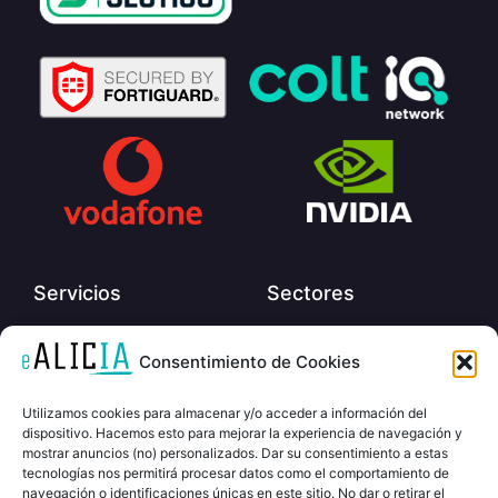
Servicios
Sectores
Encuestas
Automoción
Consentimiento de Cookies
Evaluaciones
Educación
Utilizamos cookies para almacenar y/o acceder a información del
Evaluaciones con IA
Industria
dispositivo. Hacemos esto para mejorar la experiencia de navegación y
mostrar anuncios (no) personalizados. Dar su consentimiento a estas
Análisis de Llamadas con IA
Servicios financieros
tecnologías nos permitirá procesar datos como el comportamiento de
eLearning
Minorista / Retail
navegación o identificaciones únicas en este sitio. No dar o retirar el