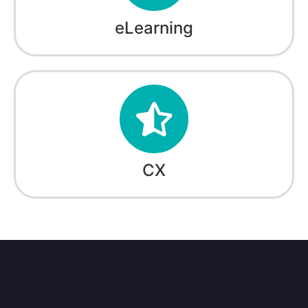
eLearning
CX