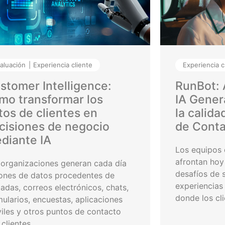
aluación
Experiencia cliente
Experiencia c
stomer Intelligence:
RunBot: 
mo transformar los
IA Gener
tos de clientes en
la calida
cisiones de negocio
de Conta
diante IA
Los equipos d
afrontan hoy
 organizaciones generan cada día
desafíos de s
lones de datos procedentes de
experiencias
madas, correos electrónicos, chats,
donde los clie
mularios, encuestas, aplicaciones
iles y otros puntos de contacto
clientes. ...