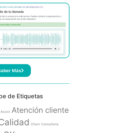
Saber Más
be de Etiquetas
Atención cliente
 Assist
Calidad
Churn
Consultoría