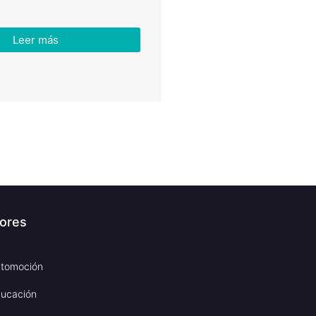
Leer más
ores
tomoción
ucación