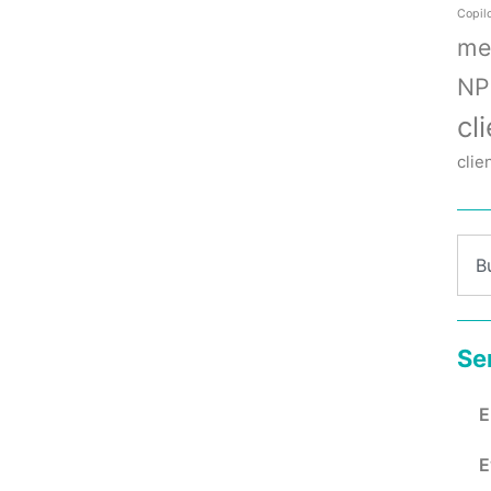
Copil
me
NP
cl
clie
Se
E
E