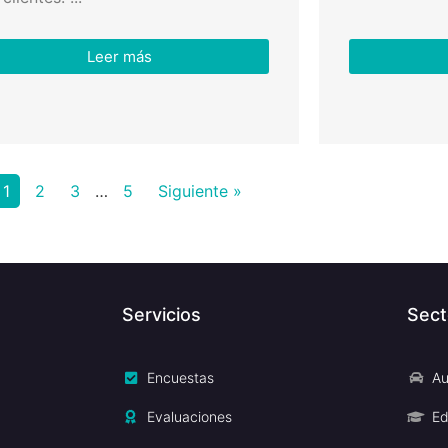
Leer más
1
2
3
…
5
Siguiente »
Servicios
Sect
Encuestas
Au
Evaluaciones
Ed