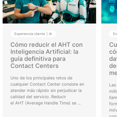
Experiencia cliente
IA
Ev
Cómo reducir el AHT con
Cu
Inteligencia Artificial: la
có
guía definitiva para
da
Contact Centers
de
me
Uno de los principales retos de
cualquier Contact Center consiste en
Las
atender más rápido sin perjudicar la
mil
calidad del servicio. Reducir
lla
el AHT (Average Handle Time) se ...
for
móv
con 