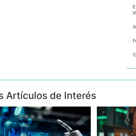
E
I
A
F
C
s Artículos de Interés