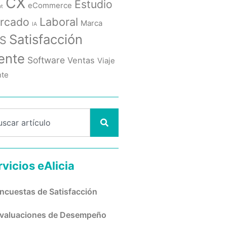
CX
Estudio
eCommerce
ot
rcado
Laboral
Marca
IA
Satisfacción
S
iente
Software
Ventas
Viaje
nte
rvicios eAlicia
ncuestas de Satisfacción
valuaciones de Desempeño