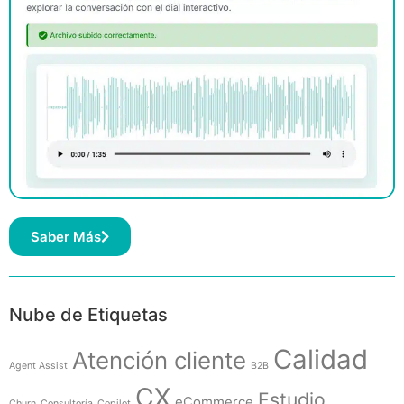
Saber Más
Nube de Etiquetas
Calidad
Atención cliente
Agent Assist
B2B
CX
Estudio
eCommerce
Churn
Consultoría
Copilot