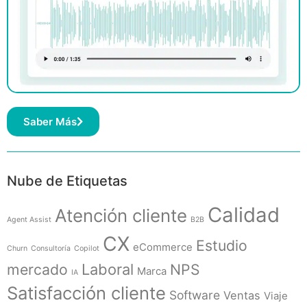
Saber Más
Nube de Etiquetas
Calidad
Atención cliente
Agent Assist
B2B
CX
Estudio
eCommerce
Churn
Consultoría
Copilot
mercado
Laboral
NPS
Marca
IA
Satisfacción cliente
Software
Ventas
Viaje